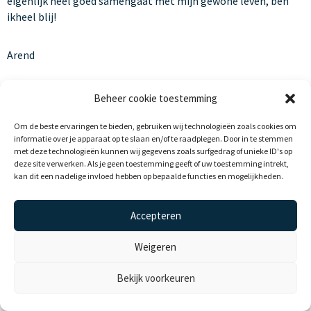
eigenlijk heel goed samengaat met mijn gewone leven, ben
ikheel blij!
Arend
Mijn vrouw en kinderen vertrouwen me weer als ik zeg dat ik
Beheer cookie toestemming
niet drink. Zij zijn daarnatuurlijk zeker van dankzij de
monitoring. SoberCare is echt een bijzondere behandeling.
Om de beste ervaringen te bieden, gebruiken wij technologieën zoals cookies om
informatie over je apparaat op te slaan en/of te raadplegen. Door in te stemmen
met deze technologieën kunnen wij gegevens zoals surfgedrag of unieke ID's op
deze site verwerken. Als je geen toestemming geeft of uw toestemming intrekt,
kan dit een nadelige invloed hebben op bepaalde functies en mogelijkheden.
Accepteren
Alle rechten voorbehouden
Weigeren
Bekijk voorkeuren