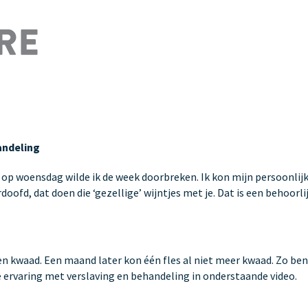
len
andeling
ar op woensdag wilde ik de week doorbreken. Ik kon mijn persoonlijk
doofd, dat doen die ‘gezellige’ wijntjes met je. Dat is een behoorl
 kwaad. Een maand later kon één fles al niet meer kwaad. Zo ben ik
e ervaring met verslaving en behandeling in onderstaande video.